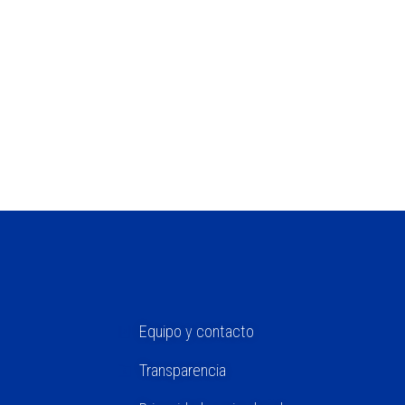
 Punt: «Desputinizar la
nciana»
Equipo y contacto
Transparencia