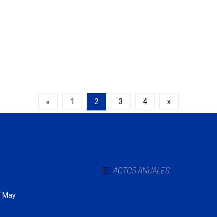
14 de marzo de 2022
ropa»
Entrevista en À
Comunidad Vale
«
1
2
3
4
»
ACTOS ANUALES:
of May