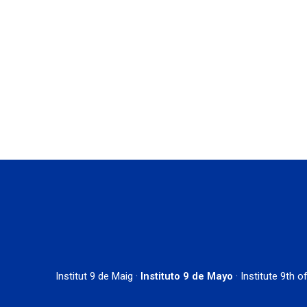
9 de mayo de 2022
«Frente a la guerra, más Eu
·
Institut 9 de Maig ·
Instituto 9 de Mayo
· Institute 9th 