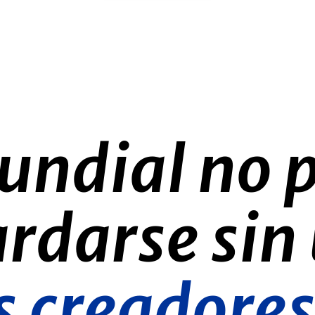
undial no 
rdarse sin
s creadore