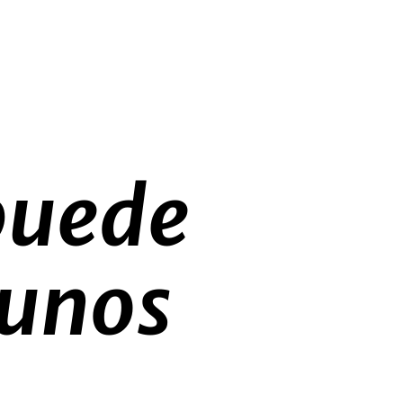
puede
 unos
s