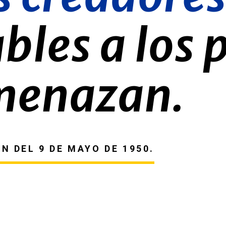
bles a los 
menazan.
 DEL 9 DE MAYO DE 1950.