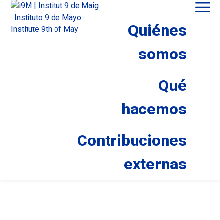
Quiénes
somos
INCIDENCIA PÚBLICA
Qué
Entrevista en À Punt:
«Desputinizar la Comunidad
hacemos
Valenciana»
Contribuciones
14 de marzo de 2022
externas