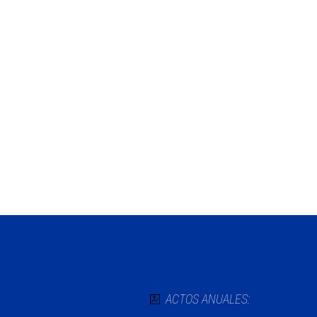
25 de febrero de 2021
 aniversario de
Lesya Ukrainka: 
ucraniana con m
ACTOS ANUALES: