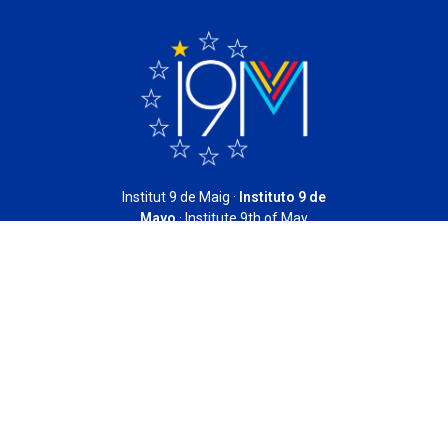
·
Institut 9 de Maig ·
Instituto 9 de
Mayo
· Institute 9th of May
ACTOS ANUALES: